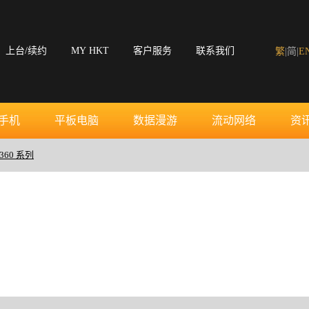
上台/续约
MY HKT
客户服务
联系我们
繁
|
简
|
E
手机
平板电脑
数据漫游
流动网络
资
 360 系列
。