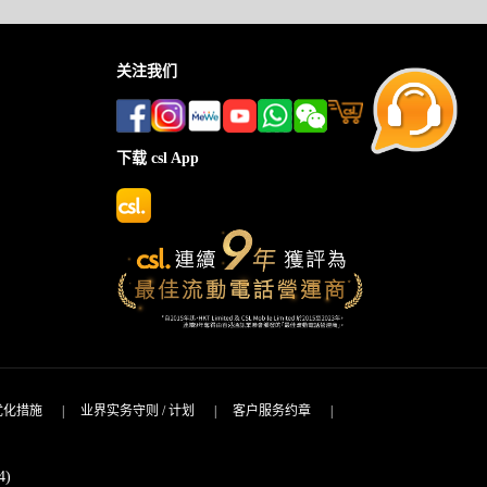
关注我们
下载 csl App
优化措施
|
业界实务守则 / 计划
|
客户服务约章
|
4)