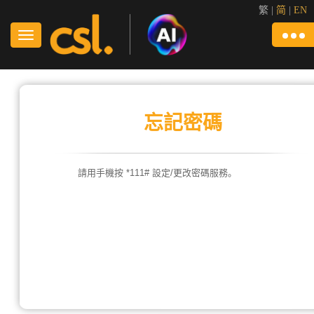
繁
|
简
|
EN
忘記密碼
請用手機按 *111# 設定/更改密碼服務。