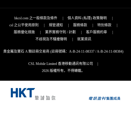
hkcsl.com 之一般條款及條件
|
個人資料 (私隱) 政策聲明
|
csl 之公平使用原則
|
規管通知
|
服務條款
|
特別條款
|
服務優化措施
|
業界實務守則 / 計劃
|
客戶服務約章
|
不歧視及不騷擾聲明
|
就業資訊
貴金屬及寶石 A 類註冊交易商 (註冊號碼：A-B-24-11-08337 / A-B-24-11-08384)
CSL Mobile Limited 香港移動通訊有限公司
|
2026 版權所有，不得轉載。