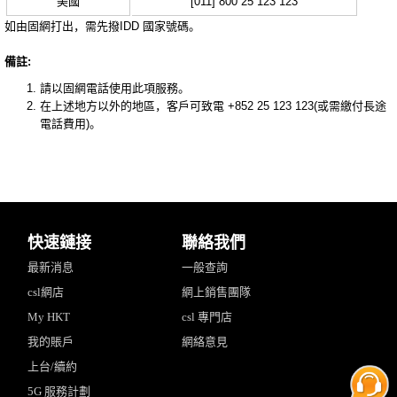
美國
[011] 800 25 123 123
如由固網打出，需先撥IDD 國家號碼。
備註:
請以固網電話使用此項服務。
在上述地方以外的地區，客戶可致電 +852 25 123 123(或需繳付長途
電話費用)。
快速鏈接
聯絡我們
最新消息
一般查詢
csl網店
網上銷售團隊
My HKT
csl 專門店
我的賬戶
網絡意見
上台/續約
5G 服務計劃