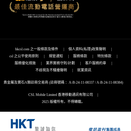
hkcsl.com 之一般條款及條件
|
個人資料(私隱)政策聲明
|
csl 之公平使用原則
|
規管通知
|
服務條款
|
特別條款
|
服務優化措施
|
業界實務守則/計劃
|
客戶服務約章
|
不歧視及不騷擾聲明
|
就業資訊
貴金屬及寶石A類註冊交易商 (註冊號碼 ：A-B-24-11-08337 / A-B-24-11-08384)
CSL Mobile Limited 香港移動通訊有限公司
|
2025 版權所有，不得轉載。