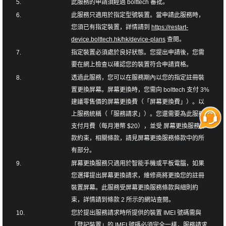
5.
此服務的申請須經過 bolttech 審批。
6.
此服務只適用於指定型號裝置。當申請此服務時，
您須已有指定裝置，詳情請到
https://restart-
device.bolttech.hk/hk/device-plans
查閱。
7.
指定裝置必須處於良好狀態。您提出申請後，您需
要在網上檢查以確認您的裝置符合申請資格。
8.
透過此服務，您可以在服務期內以您的指定註冊裝
置更換屏幕。屏幕更換時，您需向 bolttech 支付 3%
建議零售價的屏幕更換費（「屏幕更換費」）。以
上服務統稱（「服務請求」）。您還需要為此服務
支付月費（每月港幣 $20），並受 屏幕更換服務條
款約束，相關條款，請見屏幕更換服務條款中的所
有部分。
9.
屏幕更換服務只適用於智能手機或平板電腦，如果
您選擇提出屏幕更換請求，維修商將更換您的註冊
裝置屏幕。此服務受屏幕更換服務條款與細則約
束，詳情請到條款 2 所示的網站查閱。
10.
您於提出服務請求時所提供的裝置 IMEI 號碼需與
「登記裝置」的 IMEI 號碼必須完全一樣，服務請求