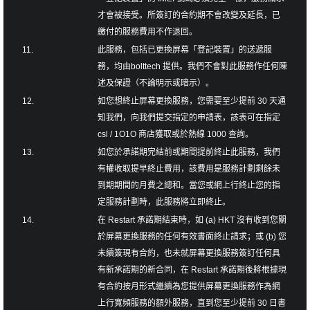
才會被接受。所簽訂的合約期不會改變及延長，已
繳付的服務費用不作退回。
11.
此服務，包括已更換屏幕「登記裝置」的送遞服
務，均由bolttech 提供。我們不會對此服務作任何陳
述及保證（不論明示或暗示）。
12.
如您想終止屏幕更換服務，您需要至少提前 30 天通
知我們，向我們提交指定的申請表，該表可在指定
csl / 1O1O 商店獲取或於熱線 1000 查詢。
13.
如您於承諾期完結前或期間提前終止此服務，我們
有權收取提早終止費用，該費用是服務計劃剩餘未
到期期間的月費之總和。當您或網上行終止您的指
定服務計劃時，此服務將立即終止。
14.
在 Restart 承諾期結束時，如 (a) HKT 沒有收到您關
於屏幕更換服務的任何有效書面終止請求；或 (b) 您
未續簽現有合約，也未就屏幕更換服務簽訂任何具
有新承諾期的新合同，在 Restart 承諾期後將根據現
有合約按月形式繼續為您提供屏幕更換服務作為網
上行寬頻服務的額外服務，直到您至少提前 30 日書