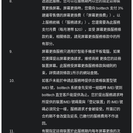
8.
透過此服務，您可以在服務期內以您的指定註冊裝
置更換屏幕。屏幕更換時，您需向 bolttech 支付 3%
建議零售價的屏幕更換費（「屏幕更換費」）。以
上服務統稱（「服務請求」）。您還需要為此服務
支付月費（每月港幣 $20），並受 屏幕更換服務條
款約束，相關條款，請見屏幕更換服務條款中的所
有部分。
9.
屏幕更換服務只適用於智能手機或平板電腦，如果
您選擇提出屏幕更換請求，維修商將 更換您的註冊
裝置屏幕。此服務受屏幕更換服務條款與細則約
束，詳情請到條款1所示的網站查閱。
10.
如客戶未能於申請此服務時提供合資格裝置型號
IMEI 號，bolttech 系統會先安排一組臨時 IMEI 號到
bolttech 直至客戶能提供為止。您於提出服務請求時
所提供的裝置IMEI 號碼需與「登記裝置」的 IMEI 號
碼必須完全一樣，服務請求才會被接受。所簽訂的
合約期不會改變及延長, 已繳付的服務費用不作退
回。
11.
有關指定註冊裝置於此服務期内每年屏幕更換的次