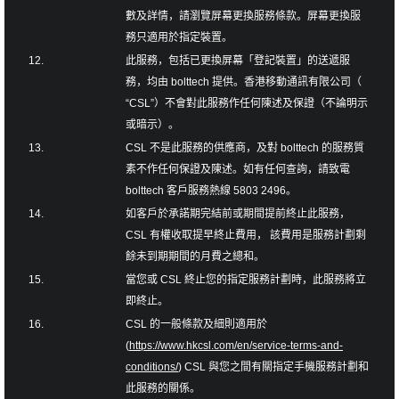
數及詳情，請瀏覽屏幕更換服務條款。屏幕更換服
務只適用於指定裝置。
12.
此服務，包括已更換屏幕「登記裝置」的送遞服
務，均由 bolttech 提供。香港移動通訊有限公司（
“CSL”）不會對此服務作任何陳述及保證（不論明示
或暗示）。
13.
CSL 不是此服務的供應商，及對 bolttech 的服務質
素不作任何保證及陳述。如有任何查詢，請致電
bolttech 客戶服務熱線 5803 2496。
14.
如客戶於承諾期完結前或期間提前終止此服務，
CSL 有權收取提早終止費用， 該費用是服務計劃剩
餘未到期期間的月費之總和。
15.
當您或 CSL 終止您的指定服務計劃時，此服務將立
即終止。
16.
CSL 的一般條款及細則適用於
(
https://www.hkcsl.com/en/service-terms-and-
conditions/
) CSL 與您之間有關指定手機服務計劃和
此服務的關係。