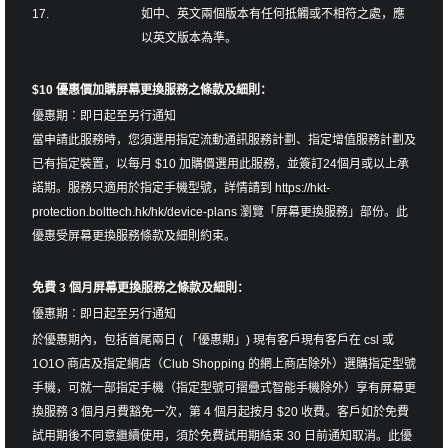
17.
如中、英文兩個版本有任何抵觸或不相符之處，應
以英文版本為準。
$10 優惠價加購屏幕更換服務之條款及細則：
優惠期︰即日起至另行通知
當申請此服務時，您須選用指定流動通訊服務計劃、指定增值服務計劃及
已有指定裝置，以每月 $10 加購價選用此服務，並簽訂24個月或以上承
諾期。服務只適用於指定手機型號，詳情請到
https://hkt-
protection.bolttech.hk/hk/
device-plans
瀏覽「屏幕更換服務」部份。此
優惠受屏幕更換服務條款及細則約束。
免費 3 個月屏幕更換服務之條款及細則：
優惠期︰即日起至另行通知
於優惠期內，包括首尾兩日 ( 「優惠期」) 現有客戶現有客戶在 csl 或
1O1O 商店及指定網店（Club Shopping 的網上商店除外）選購指定型號
手機，可就一部指定手機（指定型號可摺疊式智能手機除外）享有屏幕更
換服務 3 個月月費豁免一次，第 4 個月起按月 $20 收費。客戶如於免費
試用期後不同意繼續使用，須於免費試用期結束 30 日前通知取消。此優