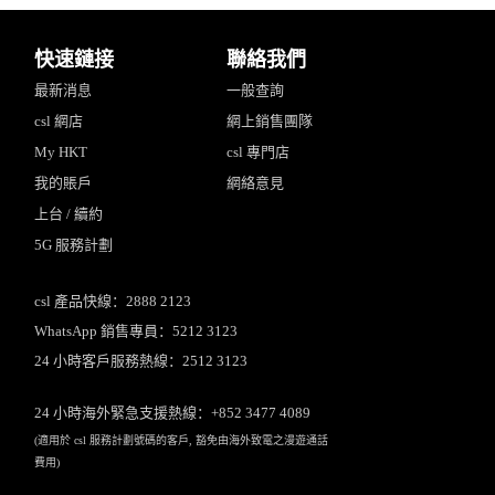
快速鏈接
聯絡我們
最新消息
一般查詢
csl 網店
網上銷售團隊
My HKT
csl 專門店
我的賬戶
網絡意見
上台 / 續約
5G 服務計劃
csl 產品快線：2888 2123
WhatsApp 銷售專員：5212 3123
24 小時客戶服務熱線：2512 3123
24 小時海外緊急支援熱線：+852 3477 4089
(適用於 csl 服務計劃號碼的客戶, 豁免由海外致電之漫遊通話
費用)