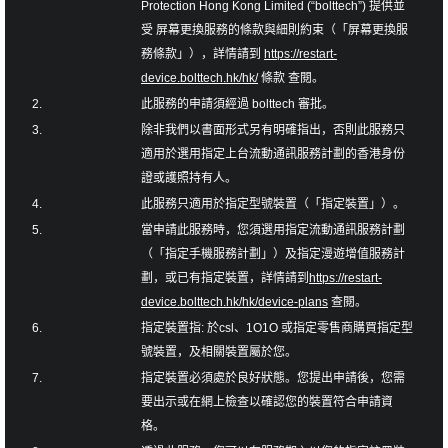
Protection Hong Kong Limited (“bolttech”) 提供並
受 屏幕更換服務的條款與細則約束（「屏幕更換服
務條款」），詳情請到
https://restart-
device.bolttech.hk/hk/
條款 查閱。
2.
此服務的申請須經過 bolttech 審批。
3.
除非我們以書面形式另有明確指出，否則此服務只
適用於選用指定上台流動通訊服務計劃的香港身份
證或護照持有人。
4.
此服務只適用於指定型號裝置（「指定裝置」）。
5.
當申請此服務時，您須選用指定流動通訊服務計劃
（「指定手機服務計劃」）及指定漫遊增值服務計
劃，或已有指定裝置，詳情請到
https://restart-
device.bolttech.hk/hk/device-plans
查閱。
6.
指定裝置指: 於csl、1O1O 或指定零售商購買指定型
號裝置，及相關裝置屬於您。
7.
指定裝置必須處於良好狀態。您提出申請後，您需
要出示或在網上檢查以確認您的裝置符合申請資
格。