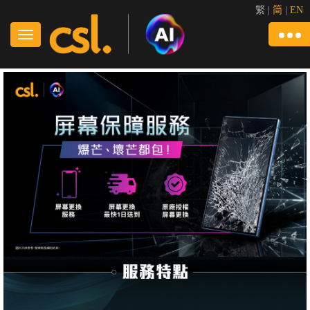
繁
|
简
|
EN