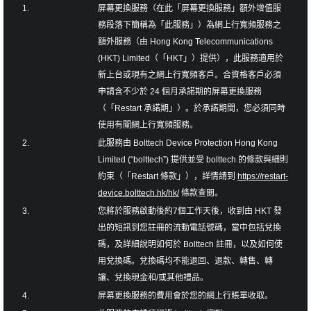
1.
屏幕更換服務（在此「屏幕更換服務」額外增值服
務段落下簡稱為「此服務」）為網上行寬頻服務之
額外服務（由 Hong Kong Telecommunications
(HKT) Limited（「HKT」）提供），此服務適用於
新上台或現有之網上行寬頻客戶。合資格客戶必須
申請含不少於 24 個月承諾期的屏幕更換服務
（「Restart 承諾期」）。於承諾期間，您必須同時
使用有關網上行寬頻服務。
2.
此服務由 Bolttech Device Protection Hong Kong
Limited (“bolttech”) 提供並受 bolttech 的條款與細則
約束（「Restart 條款」），詳情請到
https://restart-
device.bolttech.hk/hk/
條款查閱。
3.
您將於服務啟動後約7個工作天後，收到由 HKT 發
出的短訊到您註冊的流動電話號碼，當中包括兌換
碼，及詳細說明如何於 Bolttech 註冊，以及如何使
用兌換碼。兌換碼均不能退回、退款、轉售、轉
讓、兌換現金和/或其他禮品。
4.
屏幕更換服務的費用會於您的網上行賬單收取。