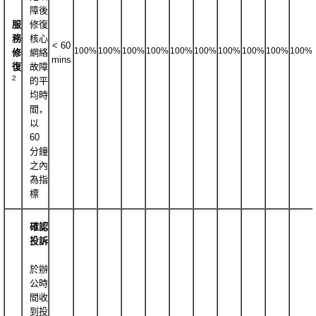
障後
服
修復
務
核心
< 60
100%
100%
100%
100%
100%
100%
100%
100%
100%
100%
修
網絡
mins
復
故障
2
的平
均時
間，
以
60
分鐘
之內
為指
標
確認
投訴
於辦
公時
間收
到投