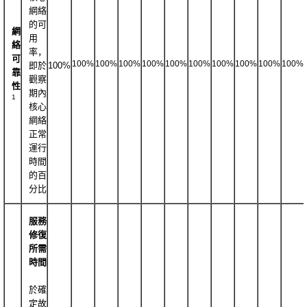
網絡
的可
網
用
絡
率，
可
100%
100%
100%
100%
100%
100%
100%
100%
100%
100%
即於
100%
靠
觀察
性
期內
1
核心
網絡
正常
運行
時間
的百
分比
服務
修復
所需
時間
於確
定故