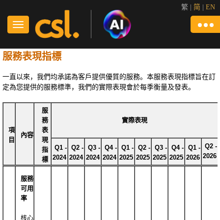
繁
|
简
|
EN
服務表現指標
一直以來，我們均承諾為客戶提供優質的服務。本服務表現指標旨在訂
定為您提供的服務標準，我們的實際表現會於每季衡量及發表。
服
務
實際表現
項
表
內容
目
現
Q2
-
Q1
-
Q2
-
Q3
-
Q4
-
Q1
-
Q2
-
Q3
-
Q4
-
Q1
-
指
2026
2024
2024
2024
2024
2025
2025
2025
2025
2026
標
服務
可用
率
核心