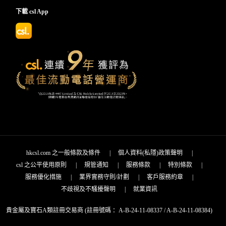
下載 csl App
hkcsl.com 之一般條款及條件
|
個人資料(私隱)政策聲明
|
csl 之公平使用原則
|
規管通知
|
服務條款
|
特別條款
|
服務優化措施
|
業界實務守則/計劃
|
客戶服務約章
|
不歧視及不騷擾聲明
|
就業資訊
貴金屬及寶石A類註冊交易商 (註冊號碼 ：A-B-24-11-08337 / A-B-24-11-08384)