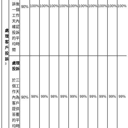
訴後
100%
100%
100%
100%
100%
100%
100%
100%
100%
100%
90%
一個
工作
天內
確認
處
投訴
理
的平
客
均時
戶
間
投
訴
處理
3
投訴
於三
個工
作天
98%
99%
98%
99%
99%
99%
99%
99%
99%
99%
內為
90%
客戶
提供
答覆
的平
均時