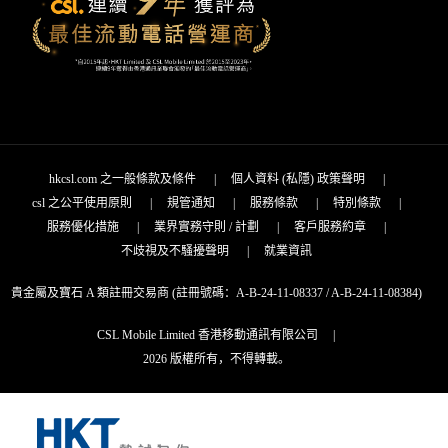
hkcsl.com 之一般條款及條件
|
個人資料 (私隱) 政策聲明
|
csl 之公平使用原則
|
規管通知
|
服務條款
|
特別條款
|
服務優化措施
|
業界實務守則 / 計劃
|
客戶服務約章
|
不歧視及不騷擾聲明
|
就業資訊
貴金屬及寶石 A 類註冊交易商 (註冊號碼：A-B-24-11-08337 / A-B-24-11-08384)
CSL Mobile Limited 香港移動通訊有限公司
|
2026 版權所有，不得轉載。