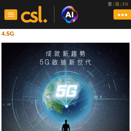
繁
|
简
|
EN
4.5G