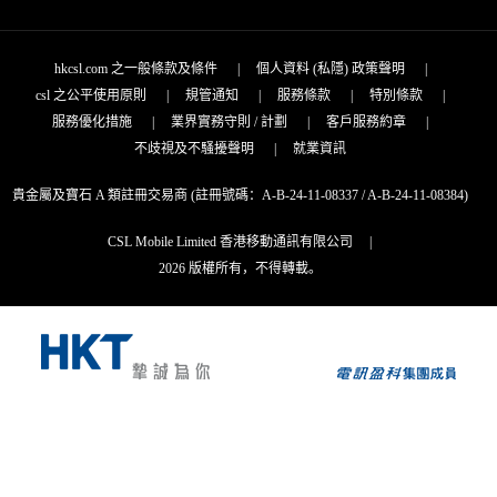
hkcsl.com 之一般條款及條件
|
個人資料 (私隱) 政策聲明
|
csl 之公平使用原則
|
規管通知
|
服務條款
|
特別條款
|
服務優化措施
|
業界實務守則 / 計劃
|
客戶服務約章
|
不歧視及不騷擾聲明
|
就業資訊
貴金屬及寶石 A 類註冊交易商 (註冊號碼：A-B-24-11-08337 / A-B-24-11-08384)
CSL Mobile Limited 香港移動通訊有限公司
|
2026 版權所有，不得轉載。