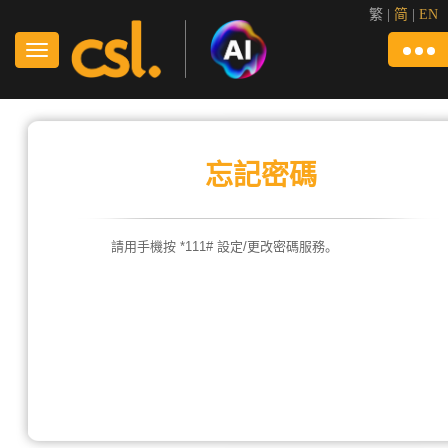
繁
|
简
|
EN
忘記密碼
請用手機按 *111# 設定/更改密碼服務。