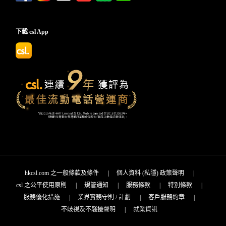
下載 csl App
hkcsl.com 之一般條款及條件
|
個人資料 (私隱) 政策聲明
|
csl 之公平使用原則
|
規管通知
|
服務條款
|
特別條款
|
服務優化措施
|
業界實務守則 / 計劃
|
客戶服務約章
|
不歧視及不騷擾聲明
|
就業資訊