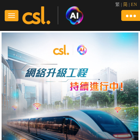
繁
|
简
|
EN