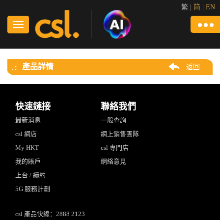
繁
|
简
|
EN
產品詳情
返回
快速鏈接
聯絡我們
最新消息
一般查詢
csl 網店
網上銷售團隊
My HKT
csl 專門店
我的賬戶
網絡意見
上台 / 續約
5G 服務計劃
csl 產品快線：2888 2123