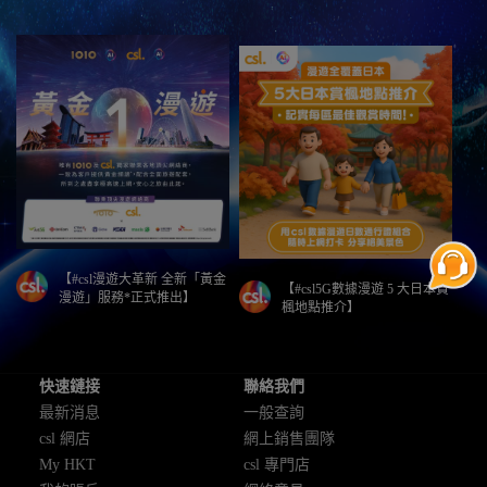
【#csl漫遊大革新 全新「黃金
【#csl5G數據漫遊 5 大日本賞
漫遊」服務*正式推出】
楓地點推介】
快速鏈接
聯絡我們
最新消息
一般查詢
csl 網店
網上銷售團隊
My HKT
csl 專門店