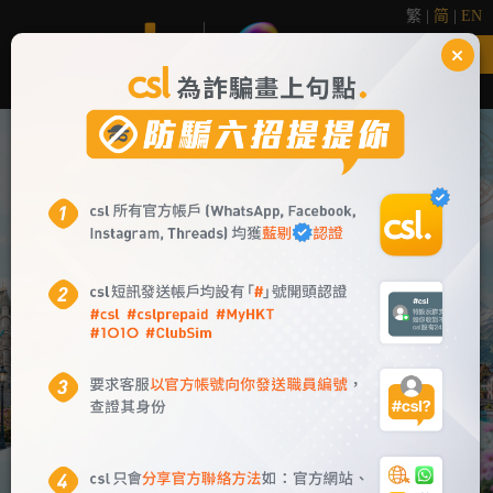
繁
|
简
|
EN