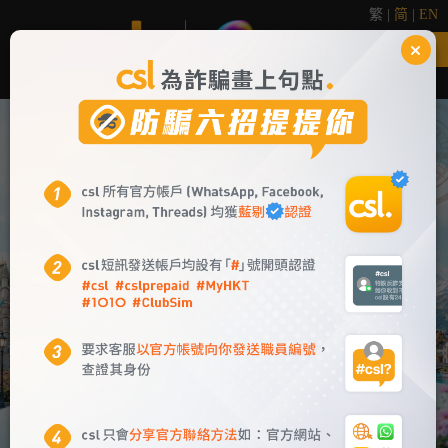
繁
|
简
|
EN