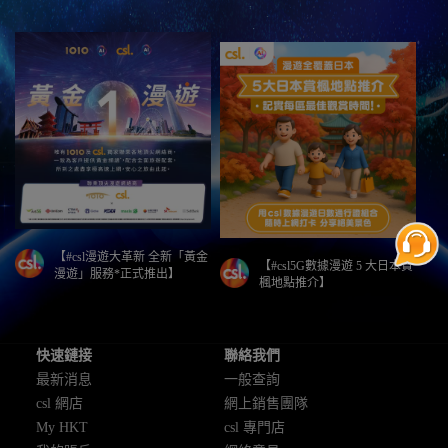
【#csl漫遊大革新 全新「黃金
【#csl5G數據漫遊 5 大日本賞
漫遊」服務*正式推出】
楓地點推介】
快速鏈接
聯絡我們
最新消息
一般查詢
csl 網店
網上銷售團隊
My HKT
csl 專門店