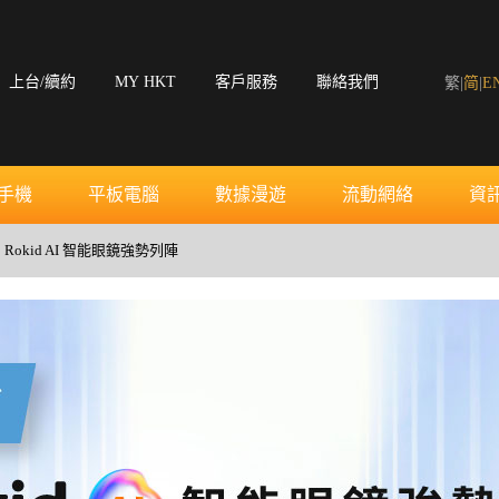
上台/續約
MY HKT
客戶服務
聯絡我們
繁
|
简
|
E
手機
平板電腦
數據漫遊
流動網絡
資
家* Rokid AI 智能眼鏡強勢列陣