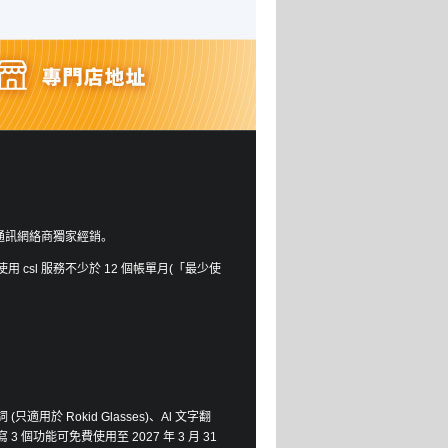
 香港流動通訊網絡商獨家經銷。
l 服務不少於 12 個帳單月(「最少使
 提詞 (只適用於 Rokid Glasses)、Al 文字翻
 個功能可免費使用至 2027 年 3 月 31