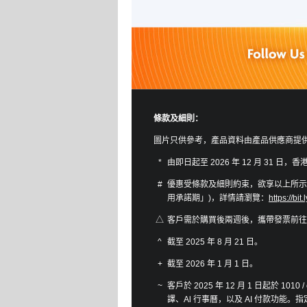
條款及細則：
圖片只供參考，產品資料由產品供應商提
*
由即日起至 2026 年 12 月 31 日，香港
#
優惠受條款及細則約束，欲享以上所示的
用承諾期」)，詳情請瀏覽：
https://bi
△
客戶需於購買後兩週後，攜帶發票前往
^
截至 2025 年 8 月 21 日。
+
截至 2026 年 1 月 1 日。
~
客戶於 2025 年 12 月 1 日起於 1010 / 
譯、Al 行事曆，以及 AI 付款功能。指定