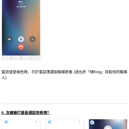
當訊號是綠色時，可於電話簿選取聯絡對象 (須允許「傾King」存取你的聯絡
人)
6. 怎樣撥打語音通話到香港？