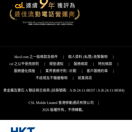
hkcsl.com 之一般條款及條件
|
個人資料 (私隱) 政策聲明
|
csl 之公平使用原則
|
規管通知
|
服務條款
|
特別條款
|
服務優化措施
|
業界實務守則 / 計劃
|
客戶服務約章
|
不歧視及不騷擾聲明
|
就業資訊
貴金屬及寶石 A 類註冊交易商 (註冊號碼：A-B-24-11-08337 / A-B-24-11-08384)
CSL Mobile Limited 香港移動通訊有限公司
|
2026 版權所有，不得轉載。