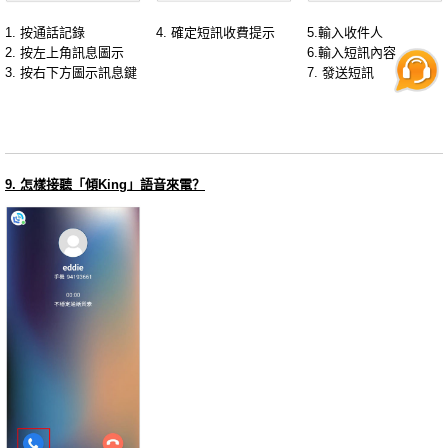
1. 按通話記錄
4. 確定短訊收費提示
5.輸入收件人
2. 按左上角訊息圖示
6.輸入短訊內容
3. 按右下方圖示訊息鍵
7. 發送短訊
9. 怎樣接聽「傾King」語音來電？