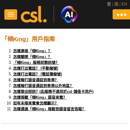
繁
|
简
|
EN
「傾King」用戶指南
怎樣連接「傾King」？
怎樣關閉「傾King」？
「傾King」服務狀態訊號？
怎樣打出電話？ [手動撥號]
怎樣打出電話？ [電話簿撥號]
怎樣撥打語音通話到香港？
怎樣撥打語音通話到香港以外地區？
怎樣發出短訊？(此服務不適用於csl 儲值卡用戶)
怎樣接聽「傾King」語音來電？
如有未接來電會怎樣顯示？
怎樣通過「傾King」接駁到語音留言信箱？