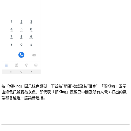
按「傾King」圖示綠色訊號一下並按”關閉”按鈕及按”確定”, 「傾King」圖示
由綠色訊號轉為灰色，即代表「傾King」連線已中斷及所有來電 / 打出的電
話都會通過一般語音連接。