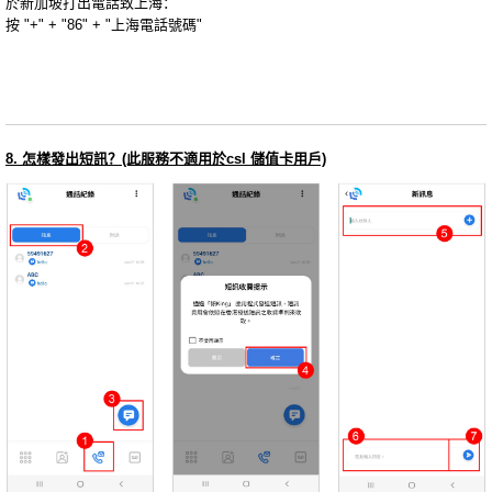
於新加坡打出電話致上海：
按 "+" + "86" + "上海電話號碼"
8. 怎樣發出短訊？(此服務不適用於csl 儲值卡用戶)