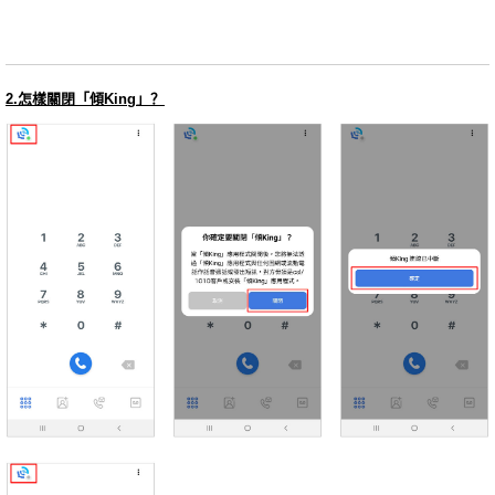
2.怎樣關閉「傾King」？