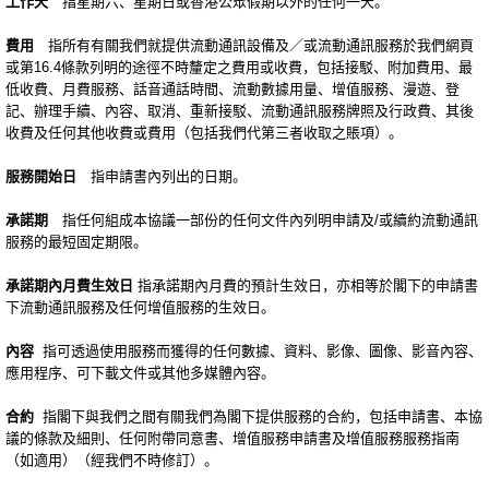
工作天
指星期六、星期日或香港公眾假期以外的任何一天。
費用
指所有有關我們就提供流動通訊設備及／或流動通訊服務於我們網頁
或第16.4條款列明的途徑不時釐定之費用或收費，包括接駁、附加費用、最
低收費、月費服務、話音通話時間、流動數據用量、增值服務、漫遊、登
記、辦理手續、內容、取消、重新接駁、流動通訊服務牌照及行政費、其後
收費及任何其他收費或費用（包括我們代第三者收取之賬項）。
服務開始日
指申請書內列出的日期。
承諾期
指任何組成本協議一部份的任何文件內列明申請及/或續約流動通訊
服務的最短固定期限。
承諾期內月費生效日
指承諾期內月費的預計生效日，亦相等於閣下的申請書
下流動通訊服務及任何增值服務的生效日。
內容
指可透過使用服務而獲得的任何數據、資料、影像、圖像、影音內容、
應用程序、可下載文件或其他多媒體內容。
合約
指閣下與我們之間有關我們為閣下提供服務的合約，包括申請書、本協
議的條款及細則、任何附帶同意書、增值服務申請書及增值服務服務指南
（如適用）（經我們不時修訂）。