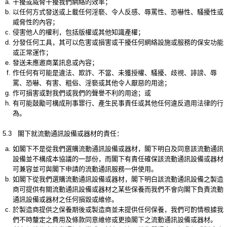
干擾或威脅干擾我們網絡的效率；
以任何方式發送或上載任何淫褻、令人反感、辱罵性、恐嚇性、騷擾性或
威脅性的內容；
侵害他人的權利，包括版權或其他知識產權；
分發任何工具，其可以危害或損害或干擾任何網絡設施或服務的保安功能
或正常運作；
發送未應邀商業訊息或內容；
作任何有可能是違法、欺詐、不當、未獲授權、騷擾、歧視、誹謗、辱
罵、恐嚇、有害、粗俗、淫褻或其他令人厭惡的用途；
作可損害或對我們或我們的聲譽不利的用途；或
有可能鼓勵可構成刑事罪行、產生民事責任或其他任何違反適用法律的行
為。
5.3 閣下就流動通訊設備或器材的責任：
如閣下不是從我們選購流動通訊設備或器材，閣下明白及同意該流動通訊
設備並不構成本協議的一部份，而閣下有責任確保該流動通訊設備或器材
可兼容並可與閣下申請的流動通訊服務一併使用。
如閣下從我們選購流動通訊設備或器材，閣下明白該流動通訊設備之製造
商可提供有關流動通訊設備或器材之某些保養而我們不會向閣下負責流動
通訊設備或器材之任何損毀或維修。
於製造商提供之保養期後或製造商並未提供任何保養，我們可酌情根據我
們不時釐定之費用及條款同意維修或更換閣下之流動通訊設備或器材。