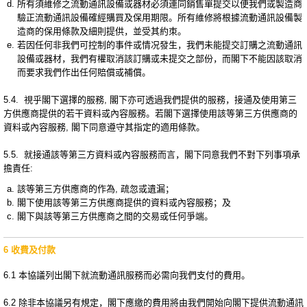
所有須維修之流動通訊設備或器材必須連同銷售單提交以便我們或製造商
驗正流動通訊設備確經購買及保用期限。所有維修將根據流動通訊設備製
造商的保用條款及細則提供，並受其約朿。
若因任何非我們可控制的事件或情况發生，我們未能提交訂購之流動通訊
設備或器材，我們有權取消該訂購或未提交之部份，而閣下不能因該取消
而要求我們作出任何賠償或補償。
5.4. 視乎閣下選擇的服務, 閣下亦可透過我們提供的服務，接通及使用第三
方供應商提供的若干資料或內容服務。若閣下選擇使用該等第三方供應商的
資料或內容服務, 閣下同意遵守其指定的適用條款。
5.5. 就接通該等第三方資料或內容服務而言，閣下同意我們不對下列事項承
擔責任:
該等第三方供應商的作為, 疏忽或遺漏；
閣下使用該等第三方供應商提供的資料或內容服務；及
閣下與該等第三方供應商之間的交易或任何爭端。
6 收費及付款
6.1 本協議列出閣下就流動通訊服務而必需向我們支付的費用。
6.2 除非本協議另有規定，閣下應繳的費用將由我們開始向閣下提供流動通訊