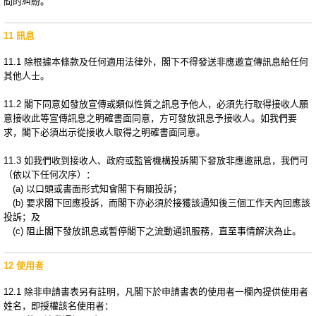
間的糾紛。
11 訊息
11.1 除根據本條款及任何適用法律外，閣下不得發送非應邀宣傳訊息給任何
其他人士。
11.2 閣下同意如發放宣傳或類似性質之訊息予他人，必須先行取得接收人願
意接收此等宣傳訊息之明確書面同意，方可發放訊息予接收人。如我們要
求，閣下必須出示從接收人取得之明確書面同意。
11.3 如我們收到接收人、政府或監管機構投訴閣下發放非應邀訊息，我們可
（依以下任何次序）：
(a) 以口頭或書面形式知會閣下有關投訴；
(b) 要求閣下回應投訴，而閣下亦必須於接獲該通知後三個工作天內回應該
投訴；及
(c) 阻止閣下發放訊息或暫停閣下之流動通訊服務，直至事情解決為止。
12 使用者
12.1 除非申請書表另有註明，凡閣下於申請書表的使用者一欄內提供使用者
姓名，即授權該名使用者：