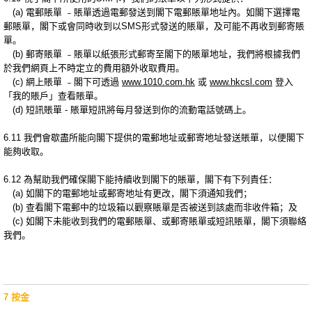
(a) 電郵賬單 ﹣賬單透過電郵發送到閣下電郵賬單地址內。如閣下選擇電
郵賬單，閣下或會同時收到以SMS形式發送的賬單，及可能不再收到郵寄賬
單。
(b) 郵寄賬單 ﹣賬單以紙張形式郵寄至閣下的賬單地址，我們將根據我們
於我們網頁上不時定立的費用額外收取費用。
(c) 網上賬單 ﹣閣下可透過
www.1010.com.hk
或
www.hkcsl.com
登入
「我的賬戶」查看賬單。
(d) 短訊賬單 - 賬單短訊將每月發送到你的流動電話號碼上。
6.11 我們會歇盡所能向閣下提供的電郵地址或郵寄地址發送賬單，以便閣下
能夠收取。
6.12 為幫助我們確保閣下能持續收到閣下的賬單，閣下有下列責任：
(a) 如閣下的電郵地址或郵寄地址有更改，閣下須通知我們；
(b) 查看閣下電郵中的垃圾箱以觀察賬單是否被送到該處而非收件箱；及
(c) 如閣下未能收到我們的電郵賬單、或郵寄賬單或短訊賬單，閣下須聯絡
我們。
7 按金