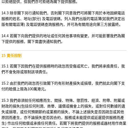
以拒絕提供，但我們亦可拒絕為閣下提供服務。
14.3 除非閣下另行通知我們，否則閣下同意我們可將閣下用於本地固網電話
服務的姓名、地址(部分) 及電話號碼，列入我們出版的電話薄(如我們決定出
版有關電話薄) 及電話號碼查詢服務內，并可為有關用途向第三方披露終。
14.4 若閣下向我們提供的地址或任何其他事項有變更，并可能影響我們為閣
下提供的服務，閣下需盡快通知我們。
15 責任限制
15.1 若閣下因我們在提供服務時的疏忽而受傷或死亡，我們將承擔責任，我
們不會免除或限制該項責任。
15.2 由於我們的疏忽而引致閣下的有形財產損失或損壞，我們就此向閣下支
付的賠償上限為100萬港元。
15.3 我們毋須就任何相應而生、間接、特殊、懲罰性、經濟、附帶、附屬或
財政的損失(包括任何利潤、商譽、議價或機會上的損失，或對任何數據的遺
失或損壞，或任何預期節約或業務的損失，不論上述損失是否因疏忽或其他
原因而產生，亦不論損失是否因合約，服務或未能提供或延遲提供服務而產
生) 作出任何賠償或承擔任何責任。若閣下將我們提供的服務或器材用作商業