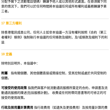
分配予閣下之流動電話號碼）轉讓予他人或以其他形式處置。在毋須閣下同
意的情況下，我們可以於任何時間將本協議任何或所有權利或義務轉讓予第
三者。
17 第三方權利
除香港電訊成員公司，任何人士如非本協議一方沒有權利按照《合約（第三
者權利）條例》強制執行本協議的任何條款及細則，及/或條款及細則下的利
益.
18 定義
除特別註明外，本協議中：
附屬
指有關個體、其他個體直接或簡接控制，受其控制或處於共同受制的
個體。
可接受的使用政策
指我們與客戶就流動通訊服務所簽定的合約，申請書及流
動通訊服務的陳述(包括服務計劃)， 收費或任何附帶同意書等的可修正的可
接受的使用政策。
行政及按用量計算費用
指行政費用（如遺失及更換費用）及按用量計算的費