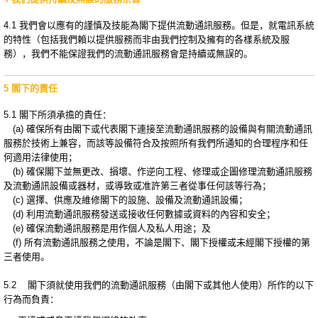
4.1 我們會以應有的謹慎及技能為閣下提供流動通訊服務。但是，就電訊系統
的特性（包括我們賴以提供服務而非由我們控制及擁有的各樣系統及服
務），我們不能保證我們的流動通訊服務會是持續或無誤的。
5 閣下的責任
5.1 閣下所須承擔的責任：
(a) 確保所有由閣下或代表閣下連接至流動通訊服務的設備與有關流動通訊
服務於技術上兼容，而該等設備符合及按照所有我們所通知的合理程序和任
何適用法律使用；
(b) 確保閣下並無更改、損壞、作逆向工程、修理或企圖修理流動通訊服務
及流動通訊設備或器材，或導致或准許第三者從事任何該等行為；
(c) 選擇、供應及維修閣下的設施、設備及流動通訊設備；
(d) 利用流動通訊服務發送或接收任何數據或資料的內容和安全；
(e) 確保流動通訊服務是用作個人及私人用途；及
(f) 所有流動通訊服務之使用，不論是閣下、閣下授權或未經閣下授權的第
三者使用。
5.2 閣下須就使用我們的流動通訊服務（由閣下或其他人使用）所作的以下
行為而負責：