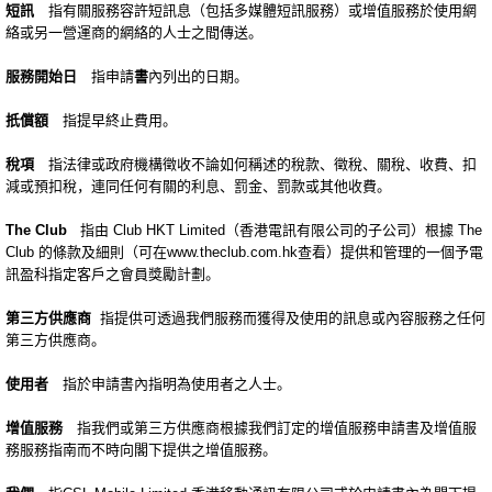
短訊
指有關服務容許短訊息（包括多媒體短訊服務）或增值服務於使用網
絡或另一營運商的網絡的人士之間傳送。
服務開始日
指申請
書
內列出的日期。
扺償額
指提早終止費用。
稅項
指法律或政府機構徵收不論如何稱述的稅款、徵稅、關稅、收費、扣
減或預扣稅，連同任何有關的利息、罰金、罰款或其他收費。
The Club
指由 Club HKT Limited（香港電訊有限公司的子公司）根據 The
Club 的條款及細則（可在www.theclub.com.hk查看）提供和管理的一個予電
訊盈科指定客戶之會員獎勵計劃。
第三方供應商
指提供可透過我們服務而獲得及使用的訊息或內容服務之任何
第三方供應商。
使用者
指於申請書內指明為使用者之人士。
增值服務
指我們或第三方供應商根據我們訂定的增值服務申請書及增值服
務服務指南而不時向閣下提供之增值服務。