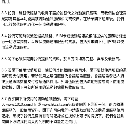
費用。
3.3 如另一種替代服務的收費不高於被替代之流動通訊服務，而我們按合理意
見認為其基本功能與該流動通訊服務相同或較佳，在給予閣下通知後，我們
可以該替代服務取代一個流動通訊服務。
3.4 我們可隨時就流動通訊服務、SIM卡或流動通訊設備所提供的服務功能進
行一切必需措施，以確保流動通訊服務的質素，包括要求閣下利用密碼以使
用流動通訊服務。
3.5 閣下必須保證向我們提供的資料，於各方面均為完整、真確及最新的。
3.6 若閣下使用增值服務，除任何其他相關的費用外，閣下要就使用服務的通
話時間支付費用。若所使用之增值服務為會議通話服務，會議通話發起人須
按接通線路數量支付會議通話費用。如增值服務包括流動數據或閣下使用流
動數據，閣下將就所使用的流動數據量被收取費用。
3.7 視乎閣下所使用的流動通訊服務，閣下可登
入
www.1010.com.hk
或
www.hkcsl.com
免費查閱閣下最近三個月的流動通
訊服務的一般使用資料。閣下亦可向我們申請索取詳細的流動通訊服務使用
記錄，須視乎我們是否持有有關記錄並在技術上可行的情況下，我們會就此
向閣下收取我們網頁內列明的不時釐定之費用。