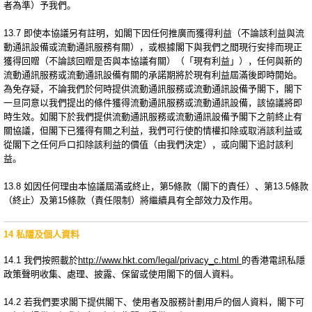
者為準）予我們。
13.7 即使本協議另有註明，如閣下因任何推廣而獲得利益（不論該利益與流
動通訊設備或流動通訊服務有關），或根據閣下與我們之間現行安排而現正
獲得回贈（不論該回贈是否與本協議有關）（「現有利益」），任何與新的
流動通訊服務或流動通訊設備有關的承諾期將於現有利益屆滿後即時開始。
為免存疑，不論我們於何時提供流動通訊服務或流動通訊設備予閣下，閣下
一旦同意以我們提出的條件獲得流動通訊服務或流動通訊設備，該協議將即
時生效。如閣下於我們提供流動通訊服務或流動通訊設備予閣下之前終止有
關協議，但閣下已獲得有關之利益，我們可行使酌情權扣除或取消該利益或
從閣下之任何戶口扣除該利益的價值（由我們決定），或向閣下追討該利
益。
13.8 如因任何理由本協議屆滿或終止，第5條款（閣下的責任）、第13.5條款
（終止）及第15條款（責任限制）將繼續具有全部效力及作用。
14 私隱及個人資料
14.1 我們按照載於
http://www.hkt.com/legal/privacy_c.html
的香港電訊私隱
政策聲明收集、處理、披露、保留或使用閣下的個人資料。
14.2 若我們要求閣下提供閣下、使用者及服務計劃用戶的個人資料，閣下可