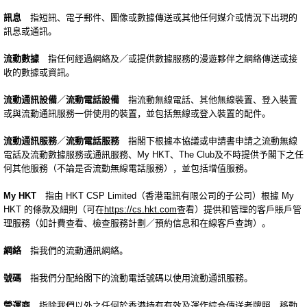
訊息
指短訊、電子郵件、圖像或數據傳送或其他任何媒介或情況下出現的
訊息或通訊。
流動數據
指任何經過網絡及／或提供數據服務的漫遊夥伴之網絡傳送或接
收的數據或資訊。
流動通訊設備
／
流動電話設備
指流動無線電話、其他無線裝置、登入裝置
或與流動通訊服務一併使用的裝置，並包括無線或登入裝置的配件。
流動通訊服務
／
流動電話服務
指閣下根據本協議或申請書申請之流動無線
電話及流動數據服務或通訊服務、My HKT、The Club及不時提供予閣下之任
何其他服務（不論是否流動無線電話服務），並包括增值服務。
My HKT
指由 HKT CSP Limited（香港電訊有限公司的子公司）根據 My
HKT 的條款及細則（可在
https://cs.hkt.com
查看）提供和管理的客戶賬戶管
理服務（如計費查看、檢查服務計劃／預約信息和在線客戶查詢）。
網絡
指我們的流動通訊網絡。
號碼
指我們分配給閣下的流動電話號碼以使用流動通訊服務。
營運商
指除我們以外之任何於香港持有有效及運作綜合傳送者牌照、移動