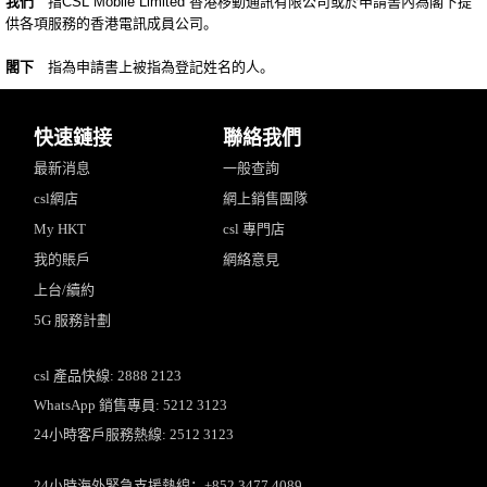
我們
指CSL Mobile Limited 香港移動通訊有限公司或於申請書內為閣下提
供各項服務的香港電訊成員公司。
閣下
指為申請書上被指為登記姓名的人。
快速鏈接
聯絡我們
最新消息
一般查詢
csl網店
網上銷售團隊
My HKT
csl 專門店
我的賬戶
網絡意見
上台/續約
5G 服務計劃
csl 產品快線: 2888 2123
WhatsApp 銷售專員: 5212 3123
24小時客戶服務熱線: 2512 3123
24小時海外緊急支援熱線：+852 3477 4089