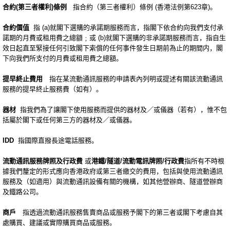
合約(第三者權利)條例
指合約（第三者權利）條例 (香港法例第623章)。
合約價值
指 (a)就閣下選購的承諾期服務而言，指閣下依合約向我們支付承
諾期的月費或租用費之總額﹔或 (b)就閣下選購的非承諾期服務而言，指自生
效日起直至緊接任何引致閣下索償的任何事件發生日期前為止的期間内，閣
下向我們所支付的月費或租用費之總額。
提早終止費用
指在某流動通訊服務的申請表內列明或提述有關該流動通訊
服務的提早終止服務費（如有）。
器材
指我們為了讓閣下使用服務而提供的器材及／或儀器（若有），惟不包
括屬於閣下或任何第三方的器材及／或儀器。
IDD
指國際直撥長途電話服務。
流動通訊服務牌照
及行政費
或
港鐵/隧道/流動電訊牌照/行政費
指所有不時根
據我們釐定的形式應向香港政府或第三者繳交的費用，包括與使用流動通訊
服務及（如適用）與流動通訊設備有關的機構，如其他營辦商、隧道營辦商
及鐵路公司。
商戶
指透過流動通訊服務售賣商品或服務予閣下的第三者或閣下考慮自其
處購買、建議或實際購買商品或服務。