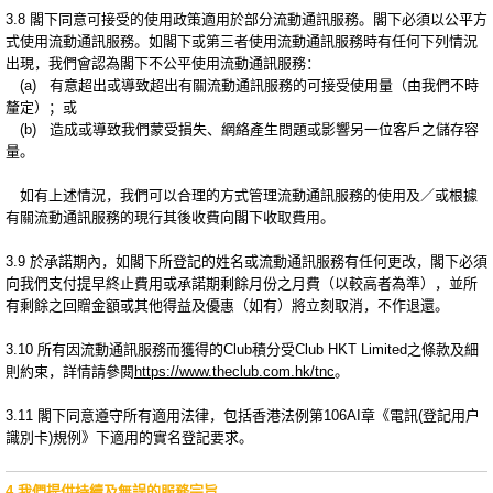
3.8 閣下同意可接受的使用政策適用於部分流動通訊服務。閣下必須以公平方
式使用流動通訊服務。如閣下或第三者使用流動通訊服務時有任何下列情況
出現，我們會認為閣下不公平使用流動通訊服務：
(a) 有意超出或導致超出有關流動通訊服務的可接受使用量（由我們不時
釐定）；或
(b) 造成或導致我們蒙受損失、網絡產生問題或影響另一位客戶之儲存容
量。
如有上述情況，我們可以合理的方式管理流動通訊服務的使用及／或根據
有關流動通訊服務的現行其後收費向閣下收取費用。
3.9 於承諾期內，如閣下所登記的姓名或流動通訊服務有任何更改，閣下必須
向我們支付提早終止費用或承諾期剩餘月份之月費（以較高者為準），並所
有剩餘之回贈金額或其他得益及優惠（如有）將立刻取消，不作退還。
3.10 所有因流動通訊服務而獲得的Club積分受Club HKT Limited之條款及細
則約束，詳情請參閱
https://www.theclub.com.hk/tnc
。
3.11 閣下同意遵守所有適用法律，包括香港法例第106AI章《電訊(登記用户
識別卡)規例》下適用的實名登記要求。
4 我們提供持續及無誤的服務宗旨