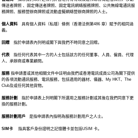
傳送者牌照 、固定傳送者牌照、固定電訊網絡服務牌照、公共無線電通訊服
務牌照、服務營辦商牌照或流動虛擬網絡營辦商牌照的人士。
個人資料
具有個人資料（私隱）條例（香港法例第486 章）賦予的相同涵
義。
回贈
指於申請表內列明或閣下與我們不時同意之回贈。
代表
指任何代表其中一方的人士包括該方的任何董事、人員、僱員、代理
人、承辦商或專業顧問。
服務
指申請書或其他相關文件中註明由我們或香港電訊成員公司為閣下提供
的各項流動通訊服務、電訊服務，包括適用的器材、儀器、My HKT、The
Club及或任何其他貨物。
服務計劃
指於申請表上列明閣下所選用之服務計劃或其後在我們同意下更
換的服務計劃。
服務計劃用戶
是指申請表內指明為服務計劃用戶之人士。
SIM
卡
指具客戶身份證明之記憶體卡並包括USIM 卡。