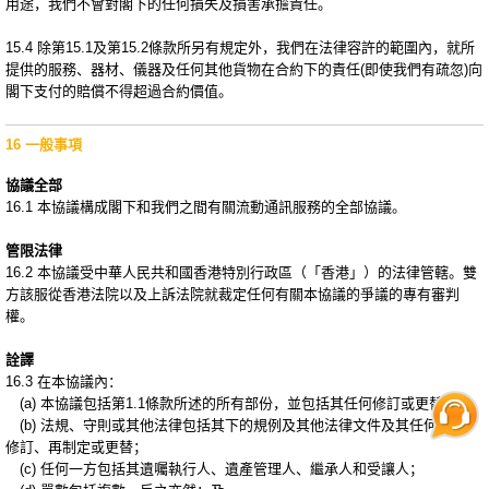
用途，我們不會對閣下的任何損失及損害承擔責任。
15.4 除第15.1及第15.2條款所另有規定外，我們在法律容許的範圍內，就所
提供的服務、器材、儀器及任何其他貨物在合約下的責任(即使我們有疏忽)向
閣下支付的賠償不得超過合約價值。
16 一般事項
協議全部
16.1 本協議構成閣下和我們之間有關流動通訊服務的全部協議。
管限法律
16.2 本協議受中華人民共和國香港特別行政區（「香港」）的法律管轄。雙
方該服從香港法院以及上訴法院就裁定任何有關本協議的爭議的專有審判
權。
詮譯
16.3 在本協議內：
(a) 本協議包括第1.1條款所述的所有部份，並包括其任何修訂或更替；
(b) 法規、守則或其他法律包括其下的規例及其他法律文件及其任何合併、
修訂、再制定或更替；
(c) 任何一方包括其遺囑執行人、遺產管理人、繼承人和受讓人；