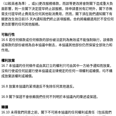
（以較高者為準），或(c)更改服務條款，而該等更改將會對閣下造成重大負
面影響，則一旦閣下決定提早終止該服務，除申請書另有訂明外，閣下亦無
需支付提早終止費用及任何其他取消費用，然而，閣下須在我們通知閣下有
關更改生效日前15 天內通知我們終止該項服務。合約將繼續適用於不受任何
更改影響的任何其他服務。
可執行性
16.6 若任何條款或任何條款的部份被法庭判為無效或不能強制執行，該條款
或條款的部份被視為自本協議中刪去，本協議其他部份仍然保留全部效力和
作用。
權利放棄
16.7 本協議的任何條件或由其訂立的權利只可由其中一方給予通知而放棄，
沒有行使或任何延遲行使本協議或法律規定的任何一項權利或補償，均不構
成放棄該權利或補償。
16.8 放棄本協議的某項違反不免除任何其他違反。
16.9 閣下保證不會依賴我們任何不列明於本協議內的陳述或保證。
轉讓
16.10 未得我們同意之前，閣下不可將本協議的任何權利或責任（包括我們