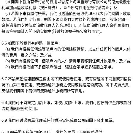
(b) 向閣下就所有未付清的費用以香港上海匯豐銀行有限公司的港元最優惠
利率加兩厘收取利息（按日計算），直至所有費用全數付清為止；及
(c) 若閣下未有繳付賬單，我們可透過債務追收代理人代表我們向閣下收取
款項。若我們如此行事，則閣下須向我們支付額外的違約金額。該筆金額不
會超過我們支付債務追收代理人的合理費用，而債務追收代理人會代表我們
將該筆金額計入閣下的欠繳中(該數額須視乎拖欠金額而定)。
6.6 如閣下於我們有超過一個賬戶：
(a) 我們有權將任何該等賬戶內的任何餘額轉移，以支付任何其他賬戶未付
清的費用，反之亦然；及／或
(b) 我們有權將任何一個賬戶內的未付清費用轉移到任何其他賬戶；及／或
(c) 我們有權為閣下多個賬戶發出一張綜合賬單或多張獨立賬單。
6.7 不論流動通訊服務是否由閣下或使用者使用、或有否經閣下同意或知情情
況下由第三者使用、或流動通訊服務之使用或傳送是否成功，閣下均須負責
支付我們向閣下提供的流動通訊服務的所有費用。
6.8 我們可不時設定用額上限，如使用超出上限，我們可暫停提供全部或部分
流動通訊服務的使用。
6.9 我們可透過賬單代理或任何香港電訊成員公司向閣下發出賬單。
6.10 視乎閣下所使用的SIM卡，我們的賬單以下列形式提供：