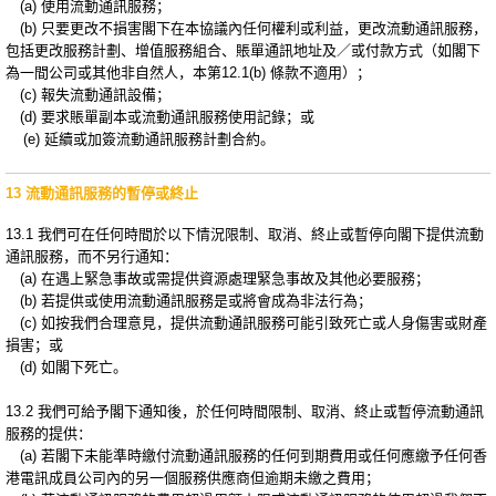
(a) 使用流動通訊服務；
(b) 只要更改不損害閣下在本協議內任何權利或利益，更改流動通訊服務，
包括更改服務計劃、增值服務組合、賬單通訊地址及／或付款方式（如閣下
為一間公司或其他非自然人，本第12.1(b) 條款不適用）；
(c) 報失流動通訊設備；
(d) 要求賬單副本或流動通訊服務使用記錄；或
(e) 延續或加簽流動通訊服務計劃合約。
13 流動通訊服務的暫停或終止
13.1 我們可在任何時間於以下情況限制、取消、終止或暫停向閣下提供流動
通訊服務，而不另行通知：
(a) 在遇上緊急事故或需提供資源處理緊急事故及其他必要服務；
(b) 若提供或使用流動通訊服務是或將會成為非法行為；
(c) 如按我們合理意見，提供流動通訊服務可能引致死亡或人身傷害或財產
損害；或
(d) 如閣下死亡。
13.2 我們可給予閣下通知後，於任何時間限制、取消、終止或暫停流動通訊
服務的提供：
(a) 若閣下未能準時繳付流動通訊服務的任何到期費用或任何應繳予任何香
港電訊成員公司內的另一個服務供應商但逾期未繳之費用；