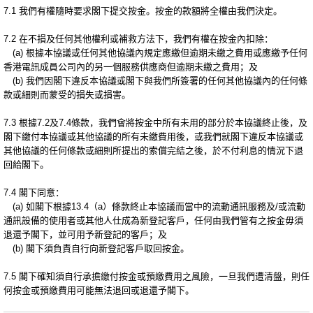
7.1 我們有權隨時要求閣下提交按金。按金的款額將全權由我們決定。
7.2 在不損及任何其他權利或補救方法下，我們有權在按金內扣除：
(a) 根據本協議或任何其他協議內規定應繳但逾期未繳之費用或應繳予任何
香港電訊成員公司內的另一個服務供應商但逾期未繳之費用；及
(b) 我們因閣下違反本協議或閣下與我們所簽署的任何其他協議內的任何條
款或細則而蒙受的損失或損害。
7.3 根據7.2及7.4條款，我們會將按金中所有未用的部分於本協議終止後，及
閣下繳付本協議或其他協議的所有未繳費用後，或我們就閣下違反本協議或
其他協議的任何條款或細則所提出的索償完結之後，於不付利息的情況下退
回給閣下。
7.4 閣下同意：
(a) 如閣下根據13.4（a）條款終止本協議而當中的流動通訊服務及/或流動
通訊設備的使用者或其他人仕成為新登記客戶，任何由我們管有之按金毋須
退還予閣下，並可用予新登記的客戶；及
(b) 閣下須負責自行向新登記客戶取回按金。
7.5 閣下確知須自行承擔繳付按金或預繳費用之風險，一旦我們遭清盤，則任
何按金或預繳費用可能無法退回或退還予閣下。