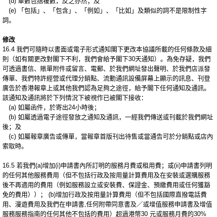
(d) 單數包括複數，反之亦然；及
(e) 「包括」、「包含」、「例如」、「比如」及類似的詞不是限制性字
詞。
修改
16.4 我們可隨時以書面或電子形式通知閣下更改本協議所載的任何條款及細
則（如有關更改對閣下不利，我們會給予閣下30天通知）。為免存疑，我們
可透過書信、賬單附件或留言、電郵、於我們網址發出聲明、於我們店派發
傳單、我們特許經營或代理分銷點、流動通訊設備屏幕上顯示的訊息、刊登
廣告於香港報章上或其他我們認為足夠之途徑，給予閣下任何通知及通訊。
該通知及通訊將於下列情況下被視作已被閣下接收：
(a) 如屬函件，於寄出24小時後；
(b) 如屬透過電子途徑發放之通知及通訊，一經我們傳送或刊載於我們網址
後；及
(c) 如屬報章廣告或傳單，當報章首版刊出待售或當通告可於分銷點或店內
索取時。
16.5 若我們(a)增加(i)申請書內所訂明的服務月費或租用費；或(ii)申請書列明
的任何其他服務費用（但不包括行政及按用量計算費用及在安裝或選購服務
後不再適用的費用（例如服務設立或安裝費、保證金、預繳費用或任何獲豁
免的費用））； (b)增加行政及按用量計算費用（但不包括國際直撥電話費
用、漫遊費用及我們在申請書,任何附帶同意書及／或增值服務申請書及增值
服務服務指南的任何其他不包括的費用）超過港幣30 元或服務月費的30%