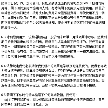
服務當日起計算。部分費用，例如流動通訊設備的價格及與SIM卡相關的費
用等，閣下須於簽訂本協議時支付。有時候閣下需要預先繳付費用。除非於
申請書內另有訂明外，按月支付的費用如增值服務費等，即使使用不足一個
月，亦須支付整月的月費。如果閣下想充分使用有預付費用不退還的服務，
閣下應該選擇給我們至少30天事先通知，終止日期必須落在閣下的帳單週期
的最後一天。
6.3 除預繳費用外，流動通訊服務一般於期末以單一月結賬單中收取。繳費到
期日於我們發出的賬單內列出，而發單形式是由閣下所選擇的。我們可向閣
下發出中期賬單或每月發出超過一張賬單，而我們向閣下發出賬單的時間將
不受限制。所有費用需以港幣支付，並以賬單所述的其中一種方法繳費。我
們可要求閣下在繳付賬單時，向我們以外的機構繳費。
6.4 法律規定我們必須確保我們發出的賬單是準確及可經核實的，而我們亦致
力遵守這些規則。除非被證明紀錄有誤，否則我們的紀錄足以證明該等費用
是需繳付的。閣下必須於賬單日期後三十天內向我們提出任何有關賬單的查
詢或爭議，但本條款並無解除閣下須於賬單付款限期前繳費賬單的責任。如
沒有任何疑問於此時前提出，該賬單被視為正確無誤及已被閣下接納。
6.5 若閣下不依時付清本協議下任何到期款額，我們可：
(a) 在7天通知期後，減少或撤銷該等流動通訊服務的任何折扣價格，直至
所有未付清的款額已付清為止；及