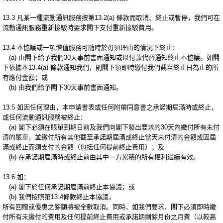
13.3 凡某一種流動通訊服務按第13.2(a) 條款而取消、終止或暫停，我們可在
流動通訊服務重新接駁時要求閣下支付重新接駁費用。
13.4 本協議或一項增值服務可隨時於毋須理由的情況下終止：
(a) 由閣下給予我們30天事前書面通知或以付款代替通知終止本協議。如閣
下依據本13.4(a) 條款通知我們，則閣下須即時繳付我們截至終止日為止的所
有應付金額；或
(b) 由我們給予閣下30天事前書面通知。
13.5 如因任何理由，本申請書表或任何附帶同意書之承諾期屆滿時或終止，
或任何流動通訊服務被終止：
(a) 閣下必須在賬單到期日前及我們向閣下發出要求的30天內繳付所有未付
清的賬單，並繳付所有其他截至承諾期屆滿或終止當天未付清的金額或因屆
滿或終止而須支付的金額（包括任何提前終止費用）；及
(b) 在承諾期屆滿時或終止前由其中一方累積的所有權利繼續有效。
13.6 如：
(a) 閣下於任何承諾期屆滿前終止本協議；或
(b) 我們按照第13.4條款終止本協議，
所有回贈或優惠之餘額將被全數取消。同時，如我們要求，閣下必須即時繳
付所有未繳付的費用及任何提前終止費用或承諾期剩餘月份之月費（以較高