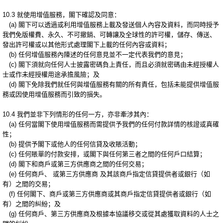
10.3 就使用增值服務，閣下確認及同意：
(a) 閣下可以透過或利用增值服務上載及發送個人內容及資料，而同時授予
我們免版權費、永久、不可撤銷、可轉讓及全球性的許可權，儲存、傳送、
發出許可權或以其他形式處理閣下上載的任何內容或資料；
(b) 任何增值服務內陳述的任何意見並不一定代表我們的意見；
(c) 閣下須就向任何人士披露密碼負上責任，而且必須就密碼由未經授權人
士或作未經授權用途承擔風險；及
(d) 閣下免除我們就任何與增值服務有關的所有責任，包括未能提供增值服
務或因使用增值服務而引致的損失。
10.4 我們並非下列情形的任何一方，亦非牽涉其內：
(a) 任何當閣下使用增值服務而需提供予我們的任何付款詳情的核證或真確
性；
(b) 提供予閣下或他人的任何信貸及收賬活動；
(c) 任何賬單的付款安排，或閣下與任何第三者之間的任何戶口結算；
(d) 閣下和商戶或第三方供應商之間的任何交易；
(e) 任何商戶、 或第三方供應商 及其該商戶指定信貸提供者或銀行（如
有）之間的交易；
(f) 任何閣下、商戶或第三方供應商或其商戶指定信貸提供者或銀行（如
有）之間的糾紛；及
(g) 任何商戶、第三方供應商及根據本協議移交或從其處獲取資料的人士之