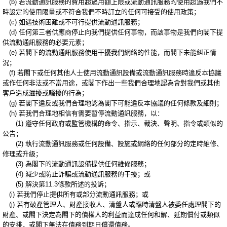
(b) 若流動通訊服務的費用超過用額上限或流動通訊服務的使用超過我們不
時設定的使用限量或不符合我們不時訂立的任何可接受的使用政策；
(c) 如遇技術困難或不可行提供流動通訊服務；
(d) 任何第三者供應商停止向我們提供任何事物，而該事物是我們向閣下提
供流動通訊服務的必要元素；
(e) 若閣下的流動通訊服務使用干擾我們網絡的性能，而閣下未能糾正情
況；
(f) 若閣下或任何其他人士使用流動通訊設備或流動通訊服務時違反本協議
或作任何非法或不當用途，或閣下作出一些我們合理地認為會對我們或其他
客戶造成滋擾或騷擾的行為；
(g) 若閣下違反或我們合理地認為閣下可能違反本協議的任何條款及細則；
(h) 若我們合理地相信有需要暫停流動通訊服務，以：
(1) 遵守任何政府或監管機構的命令、指示、裁決、聲明、指令或類似的
公告；
(2) 執行流動通訊服務或任何設備、設施或網絡的任何部分的定時維修、
修理或升級；
(3) 為閣下的流動通訊設備提供任何維修服務；
(4) 減少或防止詐騙或流動通訊服務的干擾；或
(5) 解決第11.3條款所述的投訴；
(i) 若我們停止提供所有或部分流動通訊服務；或
(j) 若有破產管理人、財產接收人、清盤人或臨時清盤人被委任處理閣下的
財產、或閣下決定為閣下的債權人的利益而達成任何和解、延期償付或類似
的安排，或閣下無法在債務到期日償還債務。