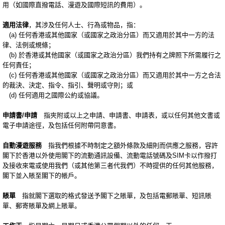
用（如國際直撥電話、漫遊及國際短訊的費用）。
適用法律
，其涉及任何人士、行為或物品，指：
(a) 任何香港或其他國家（或國家之政治分區）而又適用於其中一方的法
律、法例或規條；
(b) 於香港或其他國家（或國家之政治分區）我們持有之牌照下所需履行之
任何責任；
(c) 任何香港或其他國家（或國家之政治分區）而又適用於其中一方之合法
的裁決、決定、指令、指引、聲明或守則；或
(d) 任何適用之國際公約或協議。
申請書/申請
指夾附或以上之申請、申請書、申請表，或以任何其他文書或
電子申請途徑，及包括任何附帶同意書。
自動漫遊服務
指我們根據不時制定之額外條款及細則而供應之服務，容許
閣下於香港以外使用閣下的流動通訊設備、流動電話號碼及SIM卡以作撥打
及接收來電或使用我們（或其他第三者代我們）不時提供的任何其他服務，
閣下並入賬至閣下的帳戶。
賬單
指就閣下選取的格式發送予閣下之賬單，及包括電郵賬單、短訊賬
單、郵寄賬單及網上賬單。