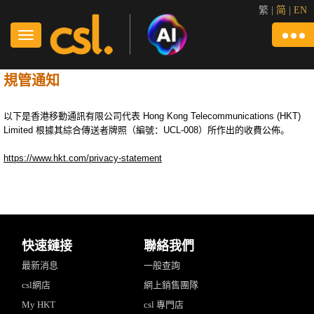
繁
|
简
|
EN
規管通知
以下是香港移動通訊有限公司代表 Hong Kong Telecommunications (HKT)
Limited 根據其綜合傳送者牌照（編號：UCL-008）所作出的收費公佈。
https://www.hkt.com/privacy-statement
快速鏈接
聯絡我們
最新消息
一般查詢
csl網店
網上銷售團隊
My HKT
csl 專門店