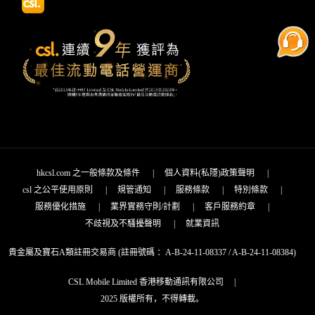
hkcsl.com 之一般條款及條件
|
個人資料(私隱)政策聲明
|
csl 之公平使用原則
|
規管通知
|
服務條款
|
特別條款
|
服務優化措施
|
業界實務守則/計劃
|
客戶服務約章
|
不歧視及不騷擾聲明
|
就業資訊
貴金屬及寶石A類註冊交易商 (註冊號碼 ：A-B-24-11-08337 / A-B-24-11-08384)
CSL Mobile Limited 香港移動通訊有限公司
|
2025 版權所有，不得轉載。